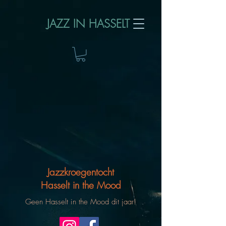
JAZZ IN HASSELT
Jazzkroegentocht
Hasselt in the Mood
Geen Hasselt in the Mood dit jaar!