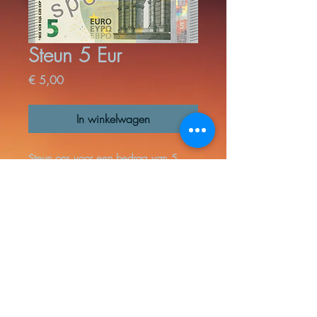
Steun 5 Eur
Prijs
€ 5,00
In winkelwagen
Steun ons voor een bedrag van 5
Euro. Hier gaan enkel kosten voor de
betaling af; al de rest spenderen we
aan de steun voor live jazzmuziek en -
muzikanten in Hasselt en omgeving!
© 2023 by Jazz in Hasselt vzw © Pictures by Toon Aerts